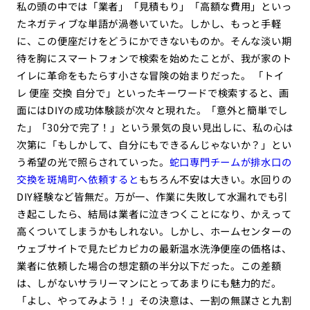
私の頭の中では「業者」「見積もり」「高額な費用」といっ
たネガティブな単語が渦巻いていた。しかし、もっと手軽
に、この便座だけをどうにかできないものか。そんな淡い期
待を胸にスマートフォンで検索を始めたことが、我が家のト
イレに革命をもたらす小さな冒険の始まりだった。 「トイ
レ 便座 交換 自分で」といったキーワードで検索すると、画
面にはDIYの成功体験談が次々と現れた。「意外と簡単でし
た」「30分で完了！」という景気の良い見出しに、私の心は
次第に「もしかして、自分にもできるんじゃないか？」とい
う希望の光で照らされていった。
蛇口専門チームが排水口の
交換を斑鳩町へ依頼すると
もちろん不安は大きい。水回りの
DIY経験など皆無だ。万が一、作業に失敗して水漏れでも引
き起こしたら、結局は業者に泣きつくことになり、かえって
高くついてしまうかもしれない。しかし、ホームセンターの
ウェブサイトで見たピカピカの最新温水洗浄便座の価格は、
業者に依頼した場合の想定額の半分以下だった。この差額
は、しがないサラリーマンにとってあまりにも魅力的だ。
「よし、やってみよう！」その決意は、一割の無謀さと九割