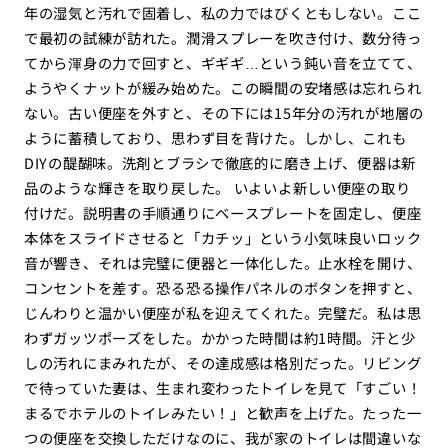
年の湿気と汚れで固着し、私の力ではびくともしない。ここ
で最初の試練が訪れた。潤滑スプレーを吹き付け、数分待っ
てから渾身の力で回すと、ギギギ…という鈍い音を立てて、
ようやくナットが緩み始めた。この瞬間の安堵感は忘れられ
ない。古い便座を外すと、その下には15年分の汚れが地層の
ように蓄積しており、思わず目を背けた。しかし、これも
DIYの醍醐味。洗剤とブラシで徹底的に磨き上げ、便器は新
品のような輝きを取り戻した。 いよいよ新しい便座の取り
付けだ。説明書の手順通りにベースプレートを固定し、便座
本体をスライドさせると「カチッ」という小気味良いロック
音が響き、それは完璧に便器と一体化した。止水栓を開け、
コンセントを差す。恐る恐る操作パネルのボタンを押すと、
じんわりと温かい便座が私を迎えてくれた。完璧だ。私は思
わずガッツポーズをした。かかった時間は約1時間。汗と少
しの汚れにまみれたが、その達成感は格別だった。リビング
で待っていた妻は、生まれ変わったトイレを見て「すごい！
まるでホテルのトイレみたい！」と歓声を上げた。たった一
つの便座を交換しただけなのに、我が家のトイレは間違いな