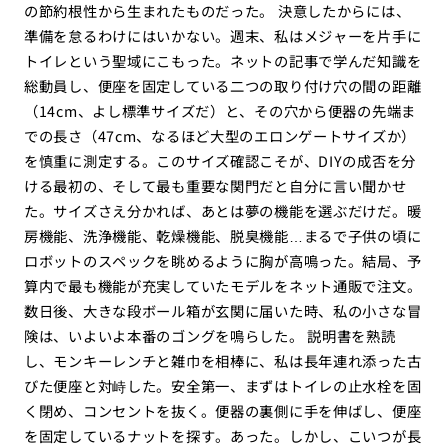
の節約根性から生まれたものだった。 決意したからには、
準備を怠るわけにはいかない。週末、私はメジャーを片手に
トイレという聖域にこもった。ネットの記事で学んだ知識を
総動員し、便座を固定している二つの取り付け穴の間の距離
（14cm、よし標準サイズだ）と、その穴から便器の先端ま
での長さ（47cm、なるほど大型のエロンゲートサイズか）
を慎重に測定する。このサイズ確認こそが、DIYの成否を分
ける最初の、そして最も重要な関門だと自分に言い聞かせ
た。サイズさえ分かれば、あとは夢の機能を選ぶだけだ。暖
房機能、洗浄機能、乾燥機能、脱臭機能…まるで子供の頃に
ロボットのスペックを眺めるように胸が高鳴った。結局、予
算内で最も機能が充実していたモデルをネット通販で注文。
数日後、大きな段ボール箱が玄関に届いた時、私の小さな冒
険は、いよいよ本番のゴングを鳴らした。 説明書を熟読
し、モンキーレンチと雑巾を相棒に、私は長年連れ添った古
びた便座と対峙した。安全第一、まずはトイレの止水栓を固
く閉め、コンセントを抜く。便器の裏側に手を伸ばし、便座
を固定しているナットを探す。あった。しかし、こいつが長