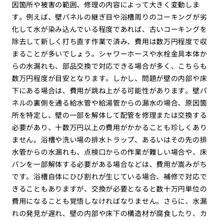
因箇所や被害の範囲、修理の内容によって大きく変動しま
す。例えば、壁パネルの継ぎ目や浴槽周りのコーキングが劣
化して水が染み込んでいる程度であれば、古いコーキングを
除去して新しく打ち直す作業で済み、費用は数万円程度で収
まることが多いでしょう。シャワーホースや水栓金具本体か
らの水漏れも、部品交換で対応できる場合が多く、こちらも
数万円程度が目安となります。しかし、問題が壁の内部や床
下にある場合は、費用が跳ね上がる可能性があります。壁パ
ネルの裏側を通る給水管や給湯管からの漏水の場合、原因箇
所を特定し、壁の一部を解体して配管を修理または交換する
必要があり、十数万円以上の費用がかかることも珍しくあり
ません。浴槽や洗い場の排水トラップ、あるいはその先の排
水管からの水漏れも、点検口からの作業が難しい場合や、床
パンを一部解体する必要がある場合などは、費用が嵩みがち
です。浴槽自体にひび割れが生じている場合、補修で対応で
きることもありますが、交換が必要となると数十万円単位の
費用になることも覚悟しなければなりません。さらに、水漏
れの発見が遅れ、壁の内部や床下の構造材が腐食したり、カ