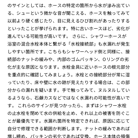
のサインとしては、ホースの特定の箇所から水が滲み出てい
る、シューという微かな音が聞こえる、ホースを触ってみて
以前より硬く感じたり、目に見えるひび割れがあったりする
といったことが挙げられます。特に古いホースほど、劣化が
進んでいる可能性が高いです。 さらに、シャワーホースが
浴室の混合水栓本体と繋がる「水栓接続部」も水漏れが発生
しやすい箇所です。こちらもシャワーヘッド側と同様に、接
続部のナットの緩みや、内部のゴムパッキン、Oリングの劣
化が主な原因となります。水栓金具に近いホースの根元部分
を重点的に確認してみましょう。水栓との接続部分が常に湿
っていたり、床や壁に水の跡が見えたりする場合は、この部
分からの漏れを疑います。手で触ってみて、ヌルヌルしてい
るようなら、石鹸カスなどではなく水漏れの可能性が高いで
す。 これらのサインが見つかったら、まずはシャワー水栓
の止水栓を閉めて水の供給を止め、それ以上の被害を防ぐこ
とが最優先です。水漏れ箇所を特定できれば、原因に応じて
自分で修理できる範囲か判断します。ナットの緩みであれば
増し締め、パッキンの劣化であれば交換、ホース本体の損傷