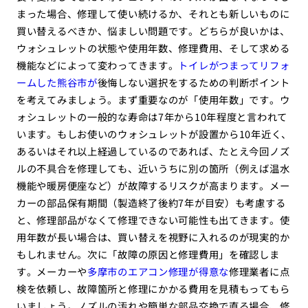
まった場合、修理して使い続けるか、それとも新しいものに
買い替えるべきか、悩ましい問題です。どちらが良いかは、
ウォシュレットの状態や使用年数、修理費用、そして求める
機能などによって変わってきます。
トイレがつまってリフォ
ームした熊谷市が
後悔しない選択をするための判断ポイント
を考えてみましょう。まず重要なのが「使用年数」です。ウ
ォシュレットの一般的な寿命は7年から10年程度と言われて
います。もしお使いのウォシュレットが設置から10年近く、
あるいはそれ以上経過しているのであれば、たとえ今回ノズ
ルの不具合を修理しても、近いうちに別の箇所（例えば温水
機能や暖房便座など）が故障するリスクが高まります。メー
カーの部品保有期間（製造終了後約7年が目安）も考慮する
と、修理部品がなくて修理できない可能性も出てきます。使
用年数が長い場合は、買い替えを視野に入れるのが現実的か
もしれません。次に「故障の原因と修理費用」を確認しま
す。メーカーや
多摩市のエアコン修理が得意な
修理業者に点
検を依頼し、故障箇所と修理にかかる費用を見積もってもら
いましょう。ノズルの汚れや簡単な部品交換で直る場合、修