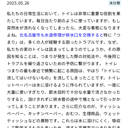
2025.05.26
未分類
私たちの日常生活において、トイレは非常に重要な役割を果
たしています。毎日当たり前のように使っていますが、もし
突然水が流れなくなってしまったら、大変な事態になります
よね。
北名古屋市も水道修理が排水口を交換すると
特に「つ
まり」は、多くの人が経験する困ったトラブルです。なぜ、
私たちの家のトイレは詰まってしまうのでしょうか。その原
因を知ることは、つまりが発生した際の対処法や、今後同じ
トラブルを繰り返さないための予防に繋がります。 トイレ
つまりの最も身近で頻繁に起こる原因は、やはり「トイレに
流してはいけないもの」を流してしまったことです。トイレ
ットペーパーは水に溶けるように作られていますが、一度に
大量に使いすぎたり、節水目的で十分な水量で流さなかった
りすると、溶けきれずに排水管の途中で塊となって引っかか
ってしまうことがあります。さらに厄介なのが、ティッシュ
ペーパー、キッチンペーパー、おむつ、生理用品、ウェット
ティッシュなどの異物です。これらは水に溶けにくく、吸収
して膨張するものも多いため、流すと高確率でつまりを引き