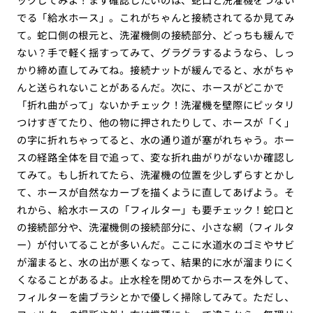
でる「給水ホース」。これがちゃんと接続されてるか見てみ
て。蛇口側の根元と、洗濯機側の接続部分、どっちも緩んで
ない？手で軽く揺すってみて、グラグラするようなら、しっ
かり締め直してみてね。接続ナットが緩んでると、水がちゃ
んと送られないことがあるんだ。次に、ホースがどこかで
「折れ曲がって」ないかチェック！洗濯機を壁際にピッタリ
つけすぎてたり、他の物に押されたりして、ホースが「く」
の字に折れちゃってると、水の通り道が塞がれちゃう。ホー
スの経路全体を目で追って、変な折れ曲がりがないか確認し
てみて。もし折れてたら、洗濯機の位置を少しずらすとかし
て、ホースが自然なカーブを描くように直してあげよう。そ
れから、給水ホースの「フィルター」も要チェック！蛇口と
の接続部分や、洗濯機側の接続部分に、小さな網（フィルタ
ー）が付いてることが多いんだ。ここに水道水のゴミやサビ
が溜まると、水の出が悪くなって、結果的に水が溜まりにく
くなることがあるよ。止水栓を閉めてからホースを外して、
フィルターを歯ブラシとかで優しく掃除してみて。ただし、