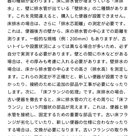
器の種類が変わります。床に排水管が埋まっている「床排
水」と、壁に排水管が出ている「壁排水」の二種類がありま
す。これを見間違えると、購入した便器が設置できません。
床排水の場合は、さらに「排水芯距離」の測定が必要です。
これは、便器後方の壁から、床の排水管の中心までの距離を
測ります。一般的な規格（例：200mm）もありますが、古
いトイレや設置状況によっては異なる場合が多いため、必ず
自分で実測する必要があります。壁との間に巾木などがある
場合は、その厚みも考慮に入れる必要があります。壁排水の
場合は、床から排水管の中心までの高さ（排水高）を測定し
ます。これらの測定が不正確だと、新しい便器が設置できな
かったり、接続のために追加の部品や工事が必要になったり
します。次に、「床フランジの処理」です。床排水の場合、
古い便器を撤去すると、床に排水管の穴とその周りに「床フ
ランジ」という円盤状の部品が見えます。これは、便器と排
水管を接続し、固定するための重要な部品です。古い床フラ
ンジが劣化していたり、新しい便器の仕様に合わなかったり
する場合は、交換が必要になります。古いフランジの取り外