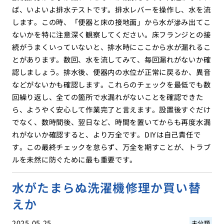
ば、いよいよ排水テストです。排水レバーを操作し、水を流
します。この時、「便器と床の接地面」から水が滲み出てこ
ないかを特に注意深く観察してください。床フランジとの接
続がうまくいっていないと、排水時にここから水が漏れるこ
とがあります。数回、水を流してみて、毎回漏れがないか確
認しましょう。排水後、便器内の水位が正常に戻るか、異音
などがないかも確認します。これらのチェックを最低でも数
回繰り返し、全ての箇所で水漏れがないことを確認できた
ら、ようやく安心して作業完了と言えます。設置後すぐだけ
でなく、数時間後、翌日など、時間を置いてからも再度水漏
れがないか確認すると、より万全です。DIYは自己責任で
す。この最終チェックを怠らず、万全を期すことが、トラブ
ルを未然に防ぐために最も重要です。
水がたまらぬ洗濯機修理か買い替
えか
2025.05.25
未分類