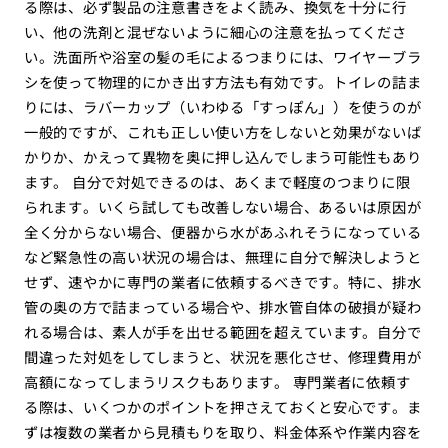
る際は、必ず製品の注意書きをよく読み、換気を十分に行
い、他の洗剤と混ぜないように細心の注意を払ってくださ
い。洗面所や浴室の髪の毛によるつまりには、ワイヤーブラ
シを使って物理的にかき出す方法も有効です。トイレの詰ま
りには、ラバーカップ（いわゆる「すっぽん」）を使うのが
一般的ですが、これも正しい使い方をしないと効果がないば
かりか、かえって異物を奥に押し込んでしまう可能性もあり
ます。 自分で対処できるのは、あくまで軽度のつまりに限
られます。いくら試しても改善しない場合、あるいは原因が
全く分からない場合、便器から水があふれそうになっている
など緊急性の高い状況の場合は、無理に自分で解決しようと
せず、速やかに専門の業者に依頼するべきです。特に、排水
管の奥の方で詰まっている場合や、排水管自体の破損が疑わ
れる場合は、素人が手を出せる範囲を超えています。自分で
間違った対処をしてしまうと、状況を悪化させ、修理費用が
高額になってしまうリスクもあります。 専門業者に依頼す
る際は、いくつかのポイントを押さえておくと安心です。ま
ずは複数の業者から見積もりを取り、料金体系や作業内容を