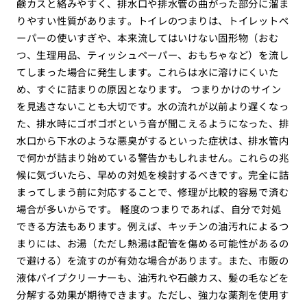
鹸カスと絡みやすく、排水口や排水管の曲がった部分に溜ま
りやすい性質があります。トイレのつまりは、トイレットペ
ーパーの使いすぎや、本来流してはいけない固形物（おむ
つ、生理用品、ティッシュペーパー、おもちゃなど）を流し
てしまった場合に発生します。これらは水に溶けにくいた
め、すぐに詰まりの原因となります。 つまりかけのサイン
を見逃さないことも大切です。水の流れが以前より遅くなっ
た、排水時にゴボゴボという音が聞こえるようになった、排
水口から下水のような悪臭がするといった症状は、排水管内
で何かが詰まり始めている警告かもしれません。これらの兆
候に気づいたら、早めの対処を検討するべきです。完全に詰
まってしまう前に対応することで、修理が比較的容易で済む
場合が多いからです。 軽度のつまりであれば、自分で対処
できる方法もあります。例えば、キッチンの油汚れによるつ
まりには、お湯（ただし熱湯は配管を傷める可能性があるの
で避ける）を流すのが有効な場合があります。また、市販の
液体パイプクリーナーも、油汚れや石鹸カス、髪の毛などを
分解する効果が期待できます。ただし、強力な薬剤を使用す