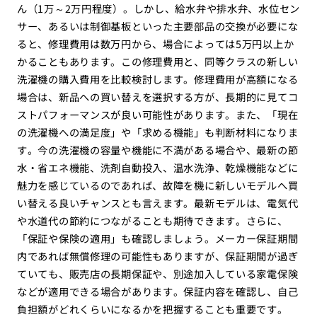
ん（1万～2万円程度）。しかし、給水弁や排水弁、水位セン
サー、あるいは制御基板といった主要部品の交換が必要にな
ると、修理費用は数万円から、場合によっては5万円以上か
かることもあります。この修理費用と、同等クラスの新しい
洗濯機の購入費用を比較検討します。修理費用が高額になる
場合は、新品への買い替えを選択する方が、長期的に見てコ
ストパフォーマンスが良い可能性があります。また、「現在
の洗濯機への満足度」や「求める機能」も判断材料になりま
す。今の洗濯機の容量や機能に不満がある場合や、最新の節
水・省エネ機能、洗剤自動投入、温水洗浄、乾燥機能などに
魅力を感じているのであれば、故障を機に新しいモデルへ買
い替える良いチャンスとも言えます。最新モデルは、電気代
や水道代の節約につながることも期待できます。さらに、
「保証や保険の適用」も確認しましょう。メーカー保証期間
内であれば無償修理の可能性もありますが、保証期間が過ぎ
ていても、販売店の長期保証や、別途加入している家電保険
などが適用できる場合があります。保証内容を確認し、自己
負担額がどれくらいになるかを把握することも重要です。