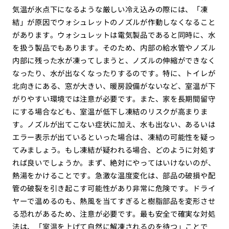
気温が氷点下になるような厳しい冷え込みの際には、「凍
結」が原因でウォシュレットのノズルが作動しなくなること
があります。ウォシュレットは電気製品であると同時に、水
を扱う製品でもあります。そのため、内部の給水管やノズル
内部に残った水が凍ってしまうと、ノズルの伸縮ができなく
なったり、水が出なくなったりするのです。特に、トイレが
北向きにある、窓が大きい、暖房設備がないなど、室温が下
がりやすい環境では注意が必要です。また、家を長期間留守
にする場合なども、室温が低下し凍結のリスクが高まりま
す。ノズルが出てこない症状に加え、水も出ない、あるいは
エラー表示が出ているといった場合は、凍結の可能性を疑っ
てみましょう。もし凍結が疑われる場合、どのように対処す
れば良いでしょうか。まず、絶対にやってはいけないのが、
熱湯をかけることです。急激な温度変化は、部品の破損や配
管の破裂を引き起こす可能性があり非常に危険です。ドライ
ヤーで温めるのも、熱風を当てすぎると樹脂部品を変形させ
る恐れがあるため、注意が必要です。最も安全で確実な対処
法は、「室温を上げて自然に解凍されるのを待つ」ことで