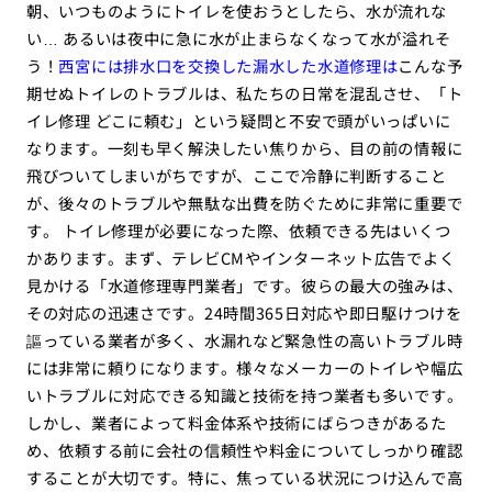
朝、いつものようにトイレを使おうとしたら、水が流れな
い… あるいは夜中に急に水が止まらなくなって水が溢れそ
う！
西宮には排水口を交換した漏水した水道修理は
こんな予
期せぬトイレのトラブルは、私たちの日常を混乱させ、「ト
イレ修理 どこに頼む」という疑問と不安で頭がいっぱいに
なります。一刻も早く解決したい焦りから、目の前の情報に
飛びついてしまいがちですが、ここで冷静に判断すること
が、後々のトラブルや無駄な出費を防ぐために非常に重要で
す。 トイレ修理が必要になった際、依頼できる先はいくつ
かあります。まず、テレビCMやインターネット広告でよく
見かける「水道修理専門業者」です。彼らの最大の強みは、
その対応の迅速さです。24時間365日対応や即日駆けつけを
謳っている業者が多く、水漏れなど緊急性の高いトラブル時
には非常に頼りになります。様々なメーカーのトイレや幅広
いトラブルに対応できる知識と技術を持つ業者も多いです。
しかし、業者によって料金体系や技術にばらつきがあるた
め、依頼する前に会社の信頼性や料金についてしっかり確認
することが大切です。特に、焦っている状況につけ込んで高