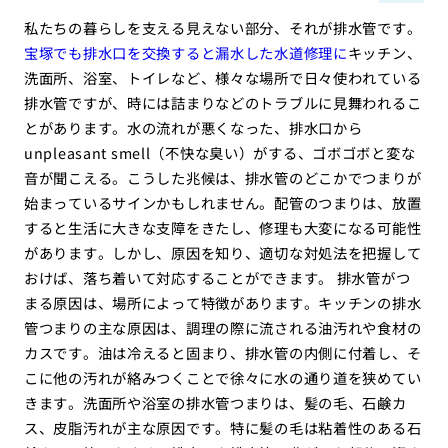
私たちの暮らしを支える見えない部分、それが排水管です。
宝塚でも排水口を交換すると漏水した水道修理に
キッチン、
洗面所、浴室、トイレなど、様々な場所で日々使われている
排水管ですが、時には詰まりなどのトラブルに見舞われるこ
とがあります。水の流れが悪くなった、排水口から
unpleasant smell（不快な臭い）がする、ゴボゴボと変な
音が聞こえる。こうした兆候は、排水管のどこかでつまりが
始まっているサインかもしれません。配管のつまりは、放置
すると生活に大きな支障をきたし、修理も大変になる可能性
があります。しかし、原因を知り、適切な対処法を把握して
おけば、落ち着いて対応することができます。 排水管がつ
まる原因は、場所によって特徴があります。キッチンの排水
管つまりの主な原因は、調理の際に流される油汚れや食材の
カスです。油は冷えると固まり、排水管の内側に付着し、そ
こに他の汚れが絡みつくことで徐々に水の通り道を狭めてい
きます。洗面所や浴室の排水管つまりは、髪の毛、石鹸カ
ス、皮脂汚れが主な原因です。特に髪の毛は粘着性のある石