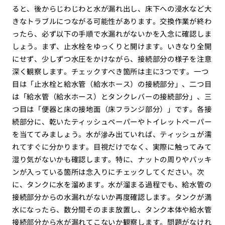
ると、後からじわじわと水が漏れ出し、床下への浸水など大
きなトラブルにつながる可能性があります。交換作業が終わ
ったら、必ず以下の手順で水漏れがないかを入念に確認しま
しょう。まず、止水栓をゆっくりと開けます。いきなり全開
にせず、少しずつ水圧をかけながら、接続部分の様子を注意
深く観察します。チェックすべき箇所は主に3つです。一つ
目は「止水栓と給水管（給水ホース）の接続部分」、二つ目
は「給水管（給水ホース）とタンクレバーの接続部分」、三
つ目は「便器と床の接地面（床フランジ部分）」です。各接
続部分に、乾いたティッシュペーパーやトイレットペーパー
を当ててみましょう。水が滲み出ていれば、ティッシュが濡
れてすぐに分かります。目視だけでなく、実際に触ってみて
湿り気がないかも確認します。特に、ナットの周りやパッキ
ンが入っている箇所は念入りにチェックしてください。次
に、タンクに水を溜めます。水が溜まる過程でも、給水管の
接続部分からの水漏れがないか再度確認します。タンクが満
水になったら、数分間そのまま放置し、タンク本体や給水管
接続部分から水が漏れてこないか観察します。問題がなけれ