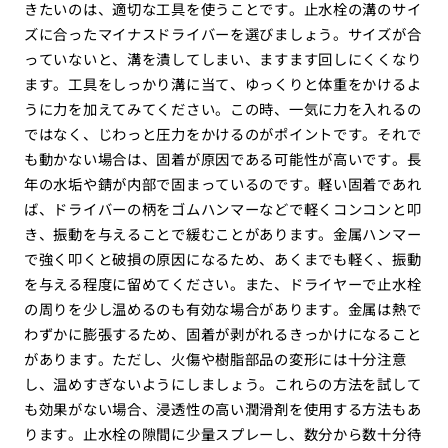
きたいのは、適切な工具を使うことです。止水栓の溝のサイ
ズに合ったマイナスドライバーを選びましょう。サイズが合
っていないと、溝を潰してしまい、ますます回しにくくなり
ます。工具をしっかり溝に当て、ゆっくりと体重をかけるよ
うに力を加えてみてください。この時、一気に力を入れるの
ではなく、じわっと圧力をかけるのがポイントです。それで
も動かない場合は、固着が原因である可能性が高いです。長
年の水垢や錆が内部で固まっているのです。軽い固着であれ
ば、ドライバーの柄をゴムハンマーなどで軽くコンコンと叩
き、振動を与えることで緩むことがあります。金属ハンマー
で強く叩くと破損の原因になるため、あくまでも軽く、振動
を与える程度に留めてください。また、ドライヤーで止水栓
の周りを少し温めるのも有効な場合があります。金属は熱で
わずかに膨張するため、固着が剥がれるきっかけになること
があります。ただし、火傷や樹脂部品の変形には十分注意
し、温めすぎないようにしましょう。これらの方法を試して
も効果がない場合、浸透性の高い潤滑剤を使用する方法もあ
ります。止水栓の隙間に少量スプレーし、数分から数十分待