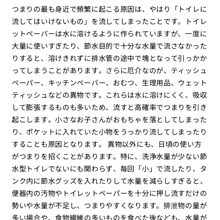
つまりの最も身近で頻繁に起こる原因は、やはり「トイレに
流してはいけないもの」を流してしまったことです。トイレ
ットペーパーは水に溶けるように作られていますが、一度に
大量に使いすぎたり、節水目的で十分な水量で流さなかった
りすると、溶けきれずに排水管の途中で塊となって引っかか
ってしまうことがあります。さらに厄介なのが、ティッシュ
ペーパー、キッチンペーパー、おむつ、生理用品、ウェット
ティッシュなどの異物です。これらは水に溶けにくく、吸収
して膨張するものも多いため、流すと高確率でつまりを引き
起こします。小さなお子さんがおもちゃを落としてしまった
り、ポケットに入れていた小物をうっかり流してしまったり
することも原因となります。 異物以外にも、日頃の使い方
がつまりを招くことがあります。特に、洗浄水量が少ない節
水型トイレでないにも関わらず、毎回「小」で流したり、タ
ンク内に節水グッズを入れたりして水量を減らしすぎると、
便器内の汚物やトイレットペーパーを十分に押し流すだけの
勢いや水量が不足し、つまりやすくなります。排泄物の量が
多い場合や、食物繊維の多いものを食べた後なども、水量が