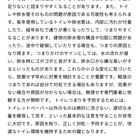
足りないと詰まりやすくなることがあります。 また、トイ
レや排水管そのものの問題が原因である可能性も考えられま
す。長年使用しているトイレや排水管は、内部に汚れが付着
したり、経年劣化で通りが悪くなったりして、つまりやすく
なることがあります。建物の排水管の構造や勾配に問題があ
ったり、途中で破損していたりする場合も、つまりの原因と
なり得ます。 つまりかけのサインとしては、水の流れが遅
い、排水時にゴボゴボと音がする、排水口から嫌な臭いがす
るといったものがあります。これらの小さな変化に気づいた
ら、放置せず早めに対策を検討することが重要です。軽度の
つまりであれば自分で対処できる場合もありますが、効果が
ない場合や原因が分からない場合は、無理せず専門業者に依
頼する方が賢明です。 トイレつまりを予防するためには、
トイレットペーパー以外のものは絶対に流さない、適切な水
量を確保して流す、といった基本的な注意を守ることが非常
に大切です。原因を知り、正しく対処・予防することが、快
適なトイレ環境を維持するための鍵となります。