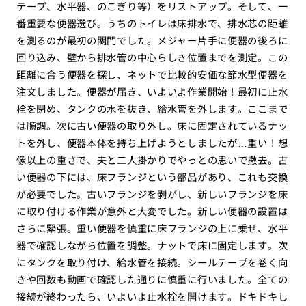
テープ、水平器、のこぎり等）をリストアップ。そして、一
番重要な便器選び。うちのトイレは床排水で、排水芯の距離
を測るのが最初の関門でした。メジャー片手に便器の後ろに
回り込み、壁から排水管の中心らしき位置までを測定。この
距離に合う便器を探し、ネットで比較的安価な節水型便器を
注文しました。便器が届き、いよいよ作業開始！最初に止水
栓を閉め、タンクの水を抜き、給水管を外します。ここまで
は順調。次に古い便器の取り外し。床に固定されているナッ
トを外し、便器本体を持ち上げようとしましたが…重い！想
像以上の重さで、夫と二人掛かりでやっとの思いで撤去。古
い便器の下には、床フランジという部品があり、これも交換
が必要でした。古いフランジを剥がし、新しいフランジを床
に取り付ける作業が意外と大変でした。新しい便器の設置は
さらに緊張。重い便器を慎重に床フランジの上に乗せ、水平
器で確認しながら位置を調整。ナットで床に固定します。次
にタンクを取り付け、給水管を接続。シールテープを巻く向
きや回数も動画で確認した通りに慎重に行いました。全ての
接続が終わったら、いよいよ止水栓を開けます。ドキドキし