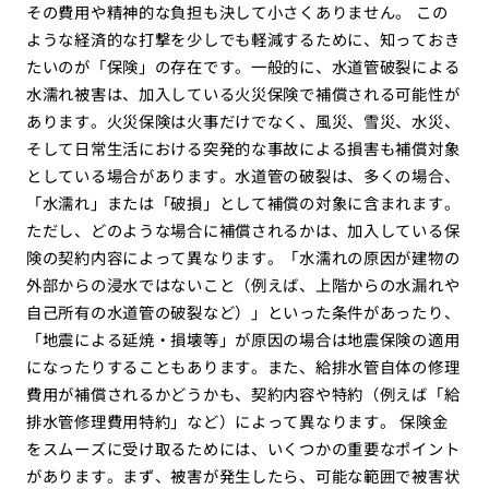
その費用や精神的な負担も決して小さくありません。 この
ような経済的な打撃を少しでも軽減するために、知っておき
たいのが「保険」の存在です。一般的に、水道管破裂による
水濡れ被害は、加入している火災保険で補償される可能性が
あります。火災保険は火事だけでなく、風災、雪災、水災、
そして日常生活における突発的な事故による損害も補償対象
としている場合があります。水道管の破裂は、多くの場合、
「水濡れ」または「破損」として補償の対象に含まれます。
ただし、どのような場合に補償されるかは、加入している保
険の契約内容によって異なります。「水濡れの原因が建物の
外部からの浸水ではないこと（例えば、上階からの水漏れや
自己所有の水道管の破裂など）」といった条件があったり、
「地震による延焼・損壊等」が原因の場合は地震保険の適用
になったりすることもあります。また、給排水管自体の修理
費用が補償されるかどうかも、契約内容や特約（例えば「給
排水管修理費用特約」など）によって異なります。 保険金
をスムーズに受け取るためには、いくつかの重要なポイント
があります。まず、被害が発生したら、可能な範囲で被害状