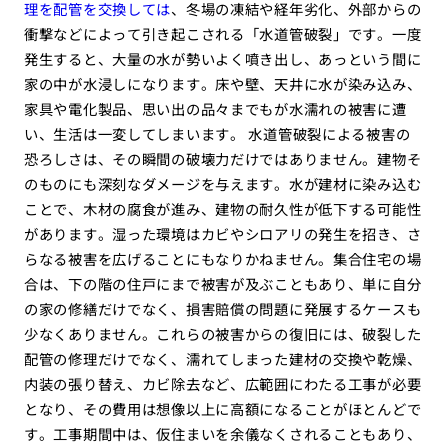
理を配管を交換しては
、冬場の凍結や経年劣化、外部からの
衝撃などによって引き起こされる「水道管破裂」です。一度
発生すると、大量の水が勢いよく噴き出し、あっという間に
家の中が水浸しになります。床や壁、天井に水が染み込み、
家具や電化製品、思い出の品々までもが水濡れの被害に遭
い、生活は一変してしまいます。 水道管破裂による被害の
恐ろしさは、その瞬間の破壊力だけではありません。建物そ
のものにも深刻なダメージを与えます。水が建材に染み込む
ことで、木材の腐食が進み、建物の耐久性が低下する可能性
があります。湿った環境はカビやシロアリの発生を招き、さ
らなる被害を広げることにもなりかねません。集合住宅の場
合は、下の階の住戸にまで被害が及ぶこともあり、単に自分
の家の修繕だけでなく、損害賠償の問題に発展するケースも
少なくありません。これらの被害からの復旧には、破裂した
配管の修理だけでなく、濡れてしまった建材の交換や乾燥、
内装の張り替え、カビ除去など、広範囲にわたる工事が必要
となり、その費用は想像以上に高額になることがほとんどで
す。工事期間中は、仮住まいを余儀なくされることもあり、